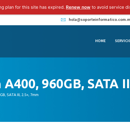
HOME
ng plan for this site has expired.
Renew now
to avoid service di
SERVICIOS
hola@soporteinformatico.com.
CONTACTO
HOME
SERVICI
BLOG
TIENDA
 A400, 960GB, SATA II
B, SATA III, 2.5», 7mm