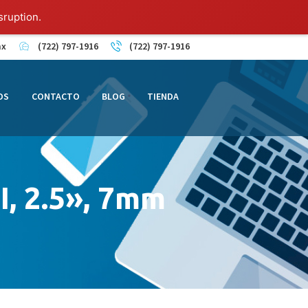
sruption.
mx
(722) 797-1916
(722) 797-1916
OS
CONTACTO
BLOG
TIENDA
I, 2.5», 7mm