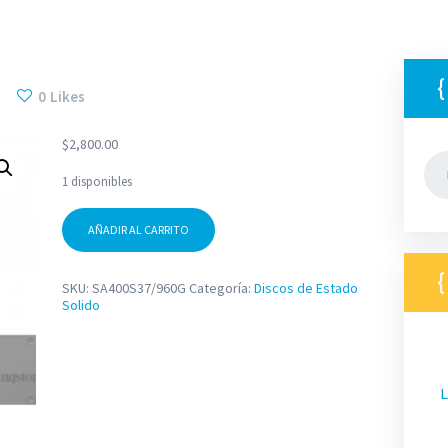
0
Likes
$
2,800.00
Bus
1 disponibles
SSD
AÑADIR AL CARRITO
Kingston
A400,
960GB,
SATA
SKU:
SA400S37/960G
Categoría:
Discos de Estado
III,
Solido
2.5'',
7mm
cantidad
L