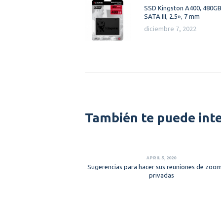
Previous
SSD Kingston A400, 480GB
de
post:
SATA III, 2.5», 7 mm
diciembre 7, 2022
entradas
También te puede int
APRIL 5, 2020
Sugerencias para hacer sus reuniones de zoo
privadas