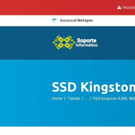
⚠️ Hosti
Sucursal Metepec
SSD Kingston
Home
Tienda
...
SSD Kingston A400, 960G