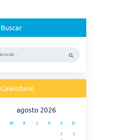
Buscar
car:
Calendario
agosto 2026
M
X
J
V
S
D
1
2