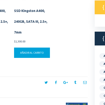
400,
SSD Kingston A400,
 2.5»,
240GB, SATA III, 2.5»,
7mm
$
1,300.00
AÑADIR AL CARRITO