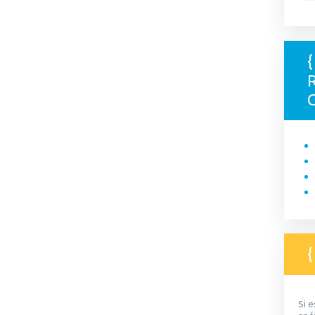
R
Si e