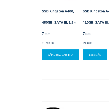
SSD Kingston A400,
SSD Kingston A
480GB, SATA III, 2.5»,
120GB, SATA III,
7 mm
7mm
$
1,700.00
$
900.00
AÑADIR AL CARRITO
LEER MÁS
Navegación