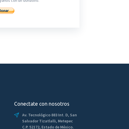
yanos con un donativo.
Conectate con nosotros
Av. Tecnológico 883 Int. D, San
Salvador Tizatlalli, Metepec
C.P. 52172, Estado de México.