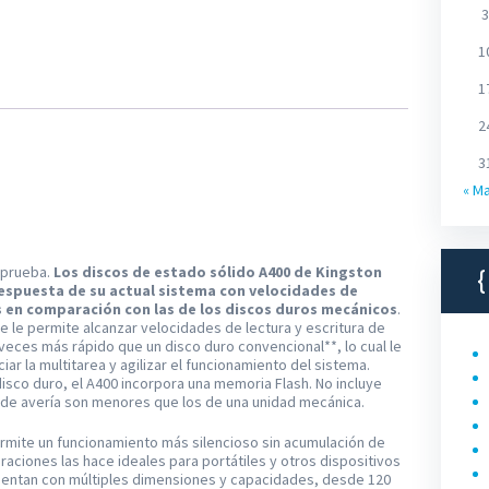
3
1
1
2
3
« M
a prueba.
Los discos de estado sólido A400 de Kingston
espuesta de su actual sistema con velocidades de
es en comparación con las de los discos duros mecánicos
.
 le permite alcanzar velocidades de lectura y escritura de
veces más rápido que un disco duro convencional**, lo cual le
r la multitarea y agilizar el funcionamiento del sistema.
isco duro, el A400 incorpora una memoria Flash. No incluye
s de avería son menores que los de una unidad mecánica.
ermite un funcionamiento más silencioso sin acumulación de
raciones las hace ideales para portátiles y otros dispositivos
esentan con múltiples dimensiones y capacidades, desde 120