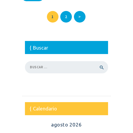
Paginación
PAGE
1
PAGE
2
>
de
entradas
Buscar
Buscar:
Calendario
agosto 2026