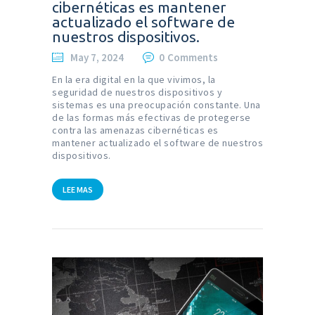
cibernéticas es mantener
actualizado el software de
nuestros dispositivos.
May 7, 2024
0
Comments
En la era digital en la que vivimos, la
seguridad de nuestros dispositivos y
sistemas es una preocupación constante. Una
de las formas más efectivas de protegerse
contra las amenazas cibernéticas es
mantener actualizado el software de nuestros
dispositivos.
LEE MAS