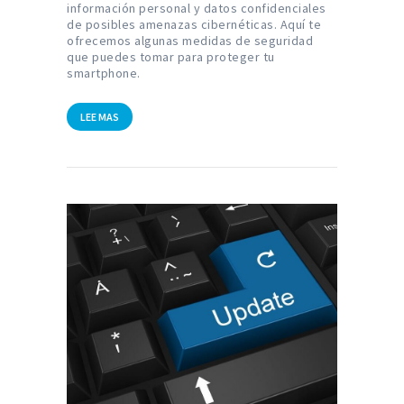
información personal y datos confidenciales
de posibles amenazas cibernéticas. Aquí te
ofrecemos algunas medidas de seguridad
que puedes tomar para proteger tu
smartphone.
LEE MAS