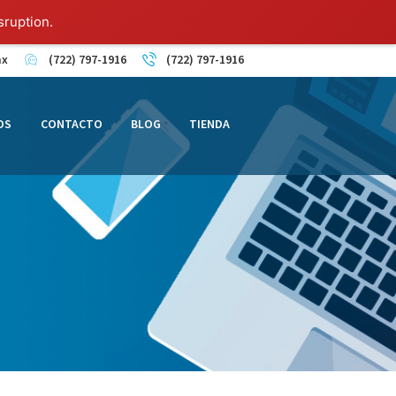
sruption.
mx
(722) 797-1916
(722) 797-1916
OS
CONTACTO
BLOG
TIENDA