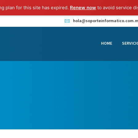
HOME
ng plan for this site has expired.
Renew now
to avoid service di
SERVICIOS
hola@soporteinformatico.com.
CONTACTO
HOME
SERVICI
BLOG
TIENDA