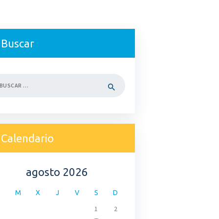
Buscar
car:
Calendario
agosto 2026
M
X
J
V
S
D
1
2