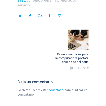
Tags:
consejo
,
programas
,
reparacion
,
servicio
Navegación
de
entradas
Next
Pasos inmediatos para
post:
la computadora portátil
dañada por el agua
julio 31, 2019
Deja un comentario
Lo siento, debes estar
conectado
para publicar un
comentario.