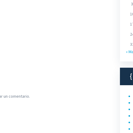
3
1
1
2
3
« M
ar un comentario.