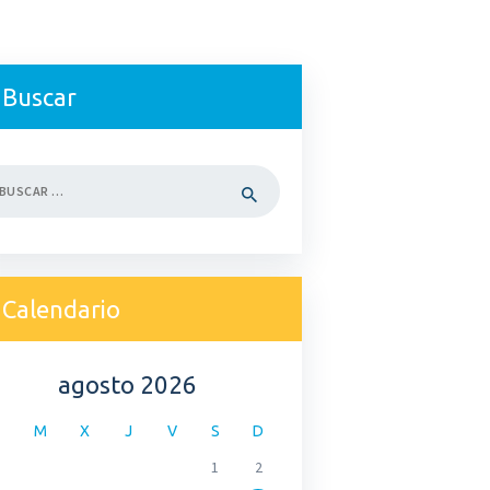
Buscar
car:
Calendario
agosto 2026
M
X
J
V
S
D
1
2