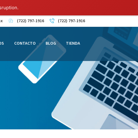
sruption.
mx
(722) 797-1916
(722) 797-1916
OS
CONTACTO
BLOG
TIENDA