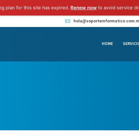
HOME
ng plan for this site has expired.
Renew now
to avoid service di
SERVICIOS
hola@soporteinformatico.com.
CONTACTO
HOME
SERVICI
BLOG
TIENDA