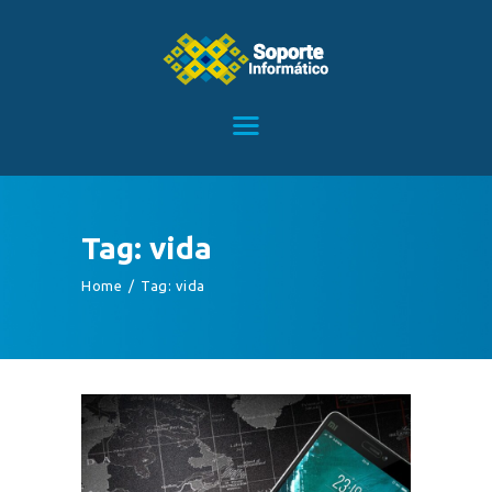
HOME
SERVICIOS
CONTACTO
Tag: vida
BLOG
Home
Tag: vida
TIENDA