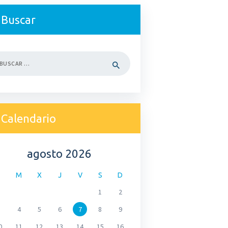
Buscar
car:
Calendario
agosto 2026
M
X
J
V
S
D
1
2
4
5
6
7
8
9
0
11
12
13
14
15
16