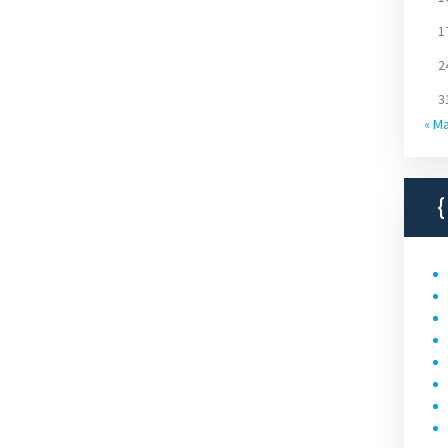
1
2
3
« M