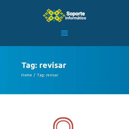
HOME
SERVICIOS
CONTACTO
Tag: revisar
BLOG
Home
Tag: revisar
TIENDA