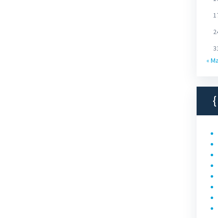
1
2
3
« M