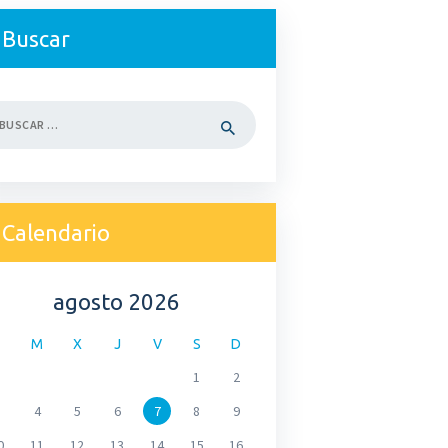
Buscar
car:
Calendario
agosto 2026
M
X
J
V
S
D
1
2
4
5
6
7
8
9
0
11
12
13
14
15
16