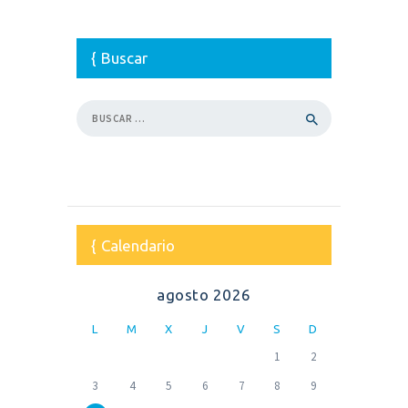
Buscar
Buscar:
Calendario
agosto 2026
L
M
X
J
V
S
D
1
2
3
4
5
6
7
8
9