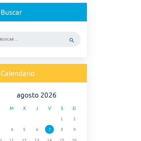
Buscar
car:
Calendario
agosto 2026
M
X
J
V
S
D
1
2
4
5
6
7
8
9
0
11
12
13
14
15
16