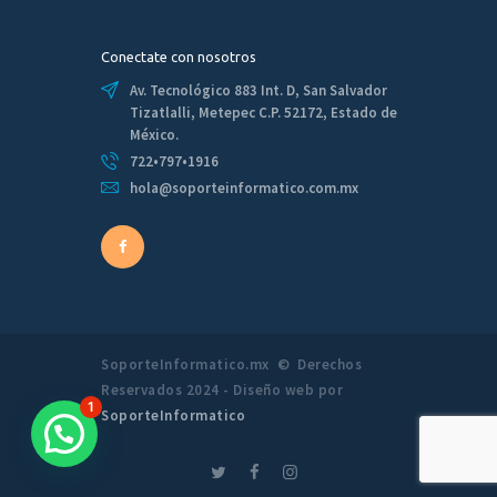
Conectate con nosotros
Av. Tecnológico 883 Int. D, San Salvador
Tizatlalli, Metepec C.P. 52172, Estado de
México.
722•797•1916
hola@soporteinformatico.com.mx
SoporteInformatico.mx © Derechos
Reservados 2024 - Diseño web por
1
SoporteInformatico