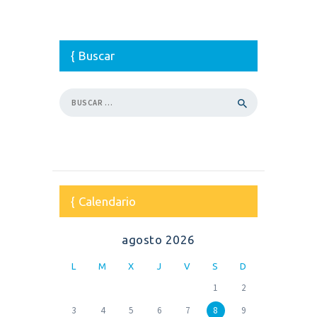
Buscar
Buscar:
Calendario
agosto 2026
L
M
X
J
V
S
D
1
2
3
4
5
6
7
8
9