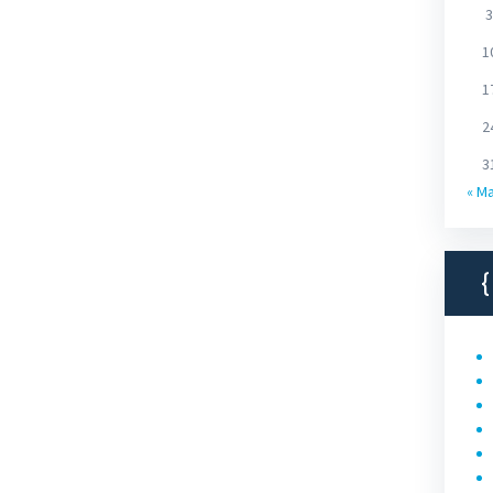
3
1
1
2
3
« M