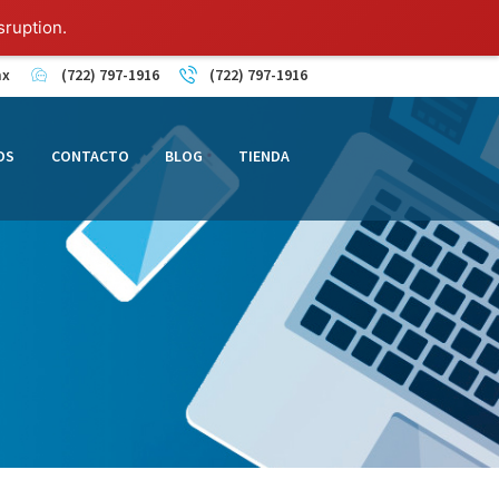
sruption.
mx
(722) 797-1916
(722) 797-1916
OS
CONTACTO
BLOG
TIENDA