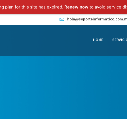
HOME
ng plan for this site has expired.
Renew now
to avoid service di
SERVICIOS
hola@soporteinformatico.com.
CONTACTO
HOME
SERVICI
BLOG
TIENDA