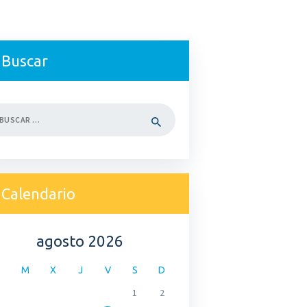
Buscar
car:
Calendario
agosto 2026
M
X
J
V
S
D
1
2