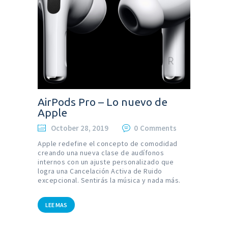
AirPods Pro – Lo nuevo de
Apple
October 28, 2019
0
Comments
Apple redefine el concepto de comodidad
creando una nueva clase de audífonos
internos con un ajuste personalizado que
logra una Cancelación Activa de Ruido
excepcional. Sentirás la música y nada más.
LEE MAS