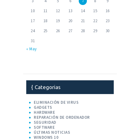
3
4
5
6
7
8
9
10
11
12
13
14
15
16
17
18
19
20
21
22
23
24
25
26
27
28
29
30
31
« May
Categorias
ELIMINACIÓN DE VIRUS
GADGETS
HARDWARE
REPARACIÓN DE ORDENADOR
SEGURIDAD
SOFTWARE
ÚLTIMAS NOTICIAS
WINDOWS 10