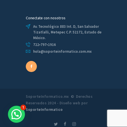
Conectate con nosotros
Av. Tecnológico 883 Int. D, San Salvador
Tizatlalli, Metepec C.P. 52172, Estado de
México.
722•797•1916
hola@soporteinformatico.com.mx
SoporteInformatico.mx © Derechos
Reservados 2024 - Diseño web por
1
SoporteInformatico