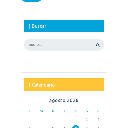
Buscar
Buscar:
Calendario
agosto 2026
L
M
X
J
V
S
D
1
2