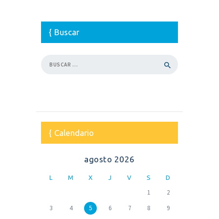
Buscar
Buscar:
Calendario
agosto 2026
L
M
X
J
V
S
D
1
2
3
4
5
6
7
8
9