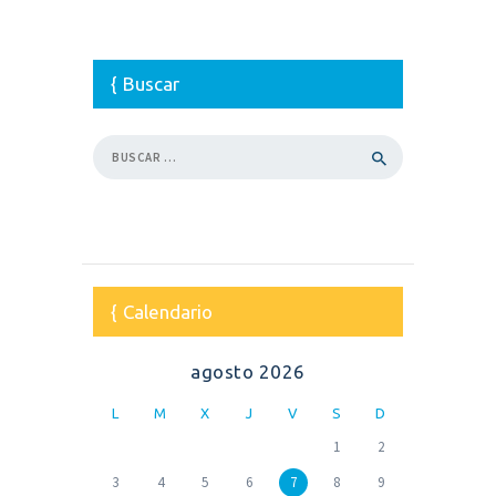
Buscar
Buscar:
Calendario
agosto 2026
L
M
X
J
V
S
D
1
2
3
4
5
6
7
8
9