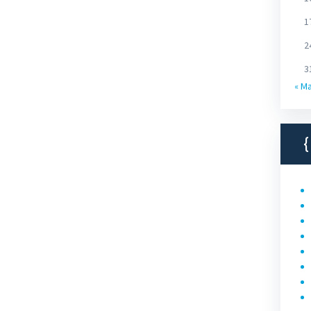
1
2
3
« M