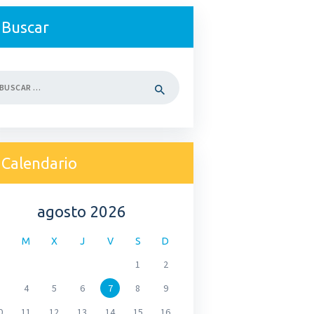
Buscar
car:
Calendario
agosto 2026
M
X
J
V
S
D
1
2
4
5
6
7
8
9
0
11
12
13
14
15
16