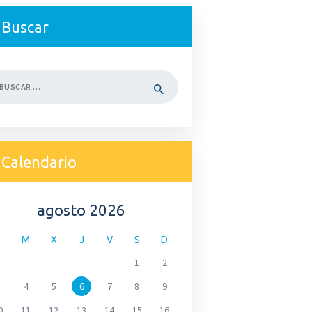
Buscar
car:
Calendario
agosto 2026
M
X
J
V
S
D
1
2
4
5
6
7
8
9
0
11
12
13
14
15
16