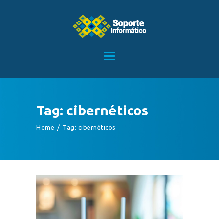
HOME
SERVICIOS
CONTACTO
Tag: cibernéticos
BLOG
Home
Tag: cibernéticos
TIENDA