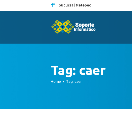
Sucursal Metepec
Tag: caer
Home
Tag: caer