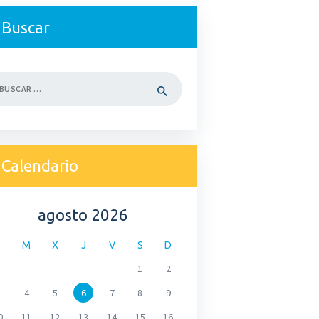
Buscar
car:
Calendario
agosto 2026
M
X
J
V
S
D
1
2
4
5
6
7
8
9
0
11
12
13
14
15
16