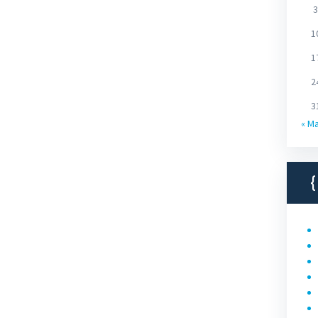
3
1
1
2
3
« M