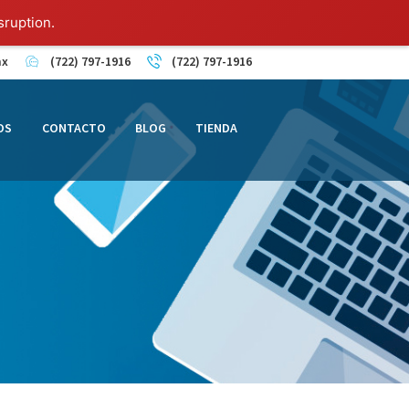
sruption.
mx
(722) 797-1916
(722) 797-1916
OS
CONTACTO
BLOG
TIENDA