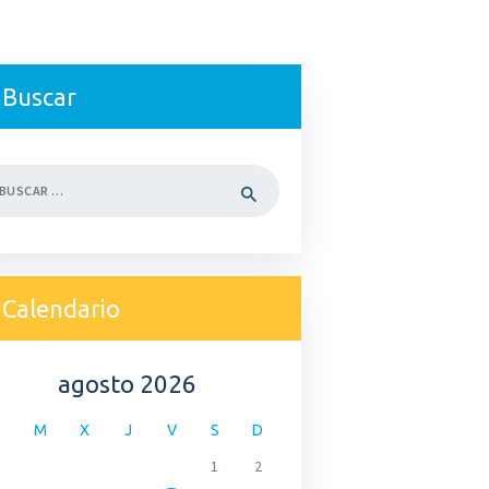
Buscar
car:
Calendario
agosto 2026
M
X
J
V
S
D
1
2