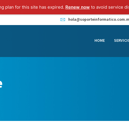
HOME
ng plan for this site has expired.
Renew now
to avoid service di
SERVICIOS
hola@soporteinformatico.com.
CONTACTO
HOME
SERVICI
BLOG
TIENDA
e