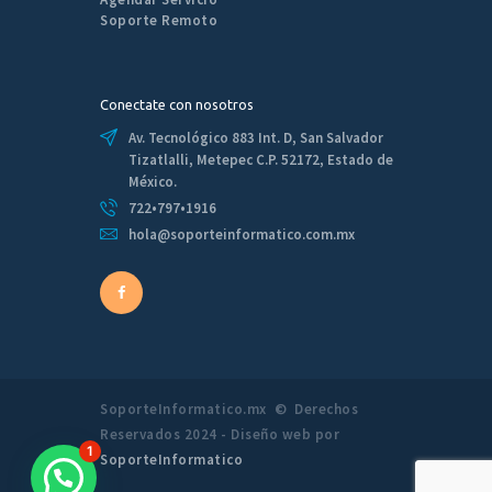
Soporte Remoto
Conectate con nosotros
Av. Tecnológico 883 Int. D, San Salvador
Tizatlalli, Metepec C.P. 52172, Estado de
México.
722•797•1916
hola@soporteinformatico.com.mx
SoporteInformatico.mx © Derechos
Reservados 2024 - Diseño web por
1
SoporteInformatico