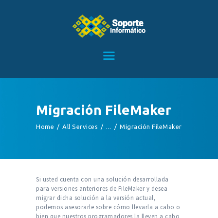
HOME
SERVICIOS
CONTACTO
Migración FileMaker
BLOG
Home
All Services
...
Migración FileMaker
TIENDA
Si usted cuenta con una solución desarrollada
para versiones anteriores de FileMaker y desea
migrar dicha solución a la versión actual,
podemos asesorarle sobre cómo llevarla a cabo o
bien que nuestros programadores la lleven a cabo