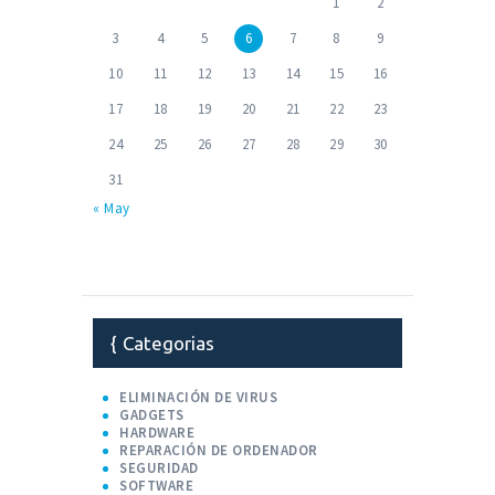
1
2
3
4
5
6
7
8
9
10
11
12
13
14
15
16
17
18
19
20
21
22
23
24
25
26
27
28
29
30
31
« May
Categorias
ELIMINACIÓN DE VIRUS
GADGETS
HARDWARE
REPARACIÓN DE ORDENADOR
SEGURIDAD
SOFTWARE