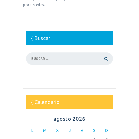
por ustedes.
Buscar
Buscar:
Calendario
agosto 2026
L
M
X
J
V
S
D