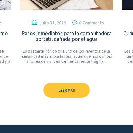
s
julio 31, 2019
0
Comments
como
Pasos inmediatos para la computadora
Cuá
portátil dañada por el agua
 se
Es bastante irónico que uno de los inventos de la
Los 
to de
humanidad más importantes, aquel que nos cambió
tie
ad y la
la forma de vivir, es tremendamente frágil y…
det
LEER MÁS