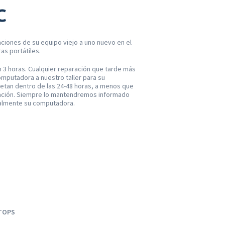
C
ciones de su equipo viejo a uno nuevo en el
as portátiles.
n 3 horas. Cualquier reparación que tarde más
omputadora a nuestro taller para su
pletan dentro de las 24-48 horas, a menos que
aración. Siempre lo mantendremos informado
nalmente su computadora.
TOPS