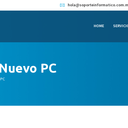
HOME
hola@soporteinformatico.com.
SERVICIOS
HOME
SERVICI
CONTACTO
BLOG
TIENDA
 Nuevo PC
 PC