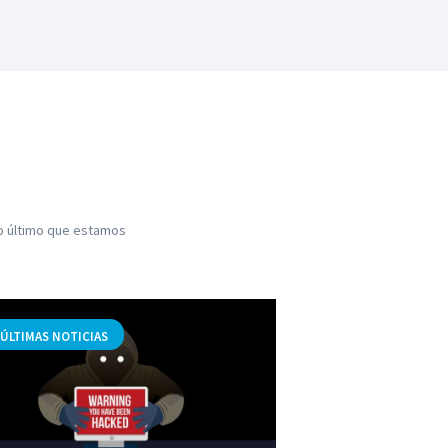
lo último que estamos
,
,
ÚLTIMAS NOTICIAS