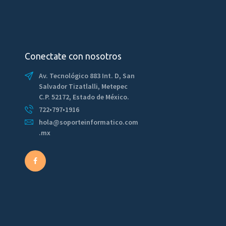
Conectate con nosotros
Av. Tecnológico 883 Int. D, San
Salvador Tizatlalli, Metepec
C.P. 52172, Estado de México.
722•797•1916
hola@soporteinformatico.com
.mx