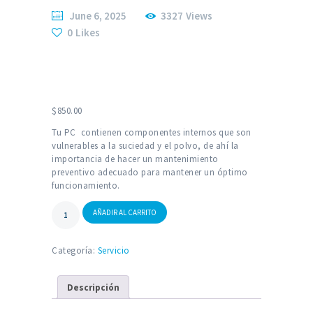
June 6, 2025
3327
Views
0
Likes
$
850.00
Tu PC contienen componentes internos que son
vulnerables a la suciedad y el polvo, de ahí la
importancia de hacer un mantenimiento
preventivo adecuado para mantener un óptimo
funcionamiento.
Mantenimiento
AÑADIR AL CARRITO
Preventivo
a
Computadoras
Categoría:
Servicio
y
Laptops
Descripción
cantidad