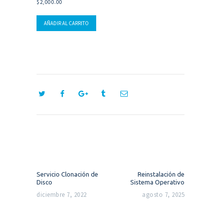
$
2,000.00
AÑADIR AL CARRITO
Navegación
de
entradas
Previous
Next
Servicio Clonación de
Reinstalación de
post:
post:
Disco
Sistema Operativo
diciembre 7, 2022
agosto 7, 2025