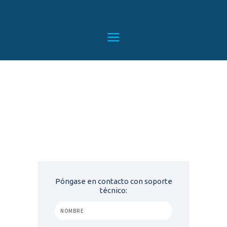
HOME
SERVICIOS
CONTACTO
BLOG
TIENDA
Eliminación de Virus
Home
All Services
...
Eliminación de Virus
Póngase en contacto con soporte
técnico: