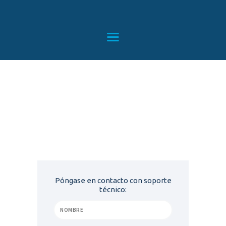
HOME
SERVICIOS
CONTACTO
BLOG
TIENDA
Reparaciones de PC
Home
All Services
...
Reparaciones de PC
Póngase en contacto con soporte
técnico: