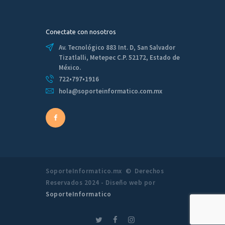
Conectate con nosotros
Av. Tecnológico 883 Int. D, San Salvador
Tizatlalli, Metepec C.P. 52172, Estado de
México.
722•797•1916
hola@soporteinformatico.com.mx
SoporteInformatico.mx © Derechos
Reservados 2024 - Diseño web por
SoporteInformatico