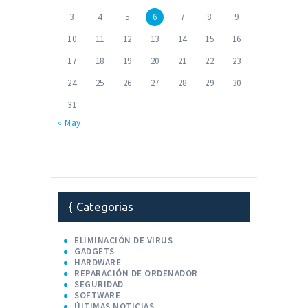
3
4
5
6
7
8
9
10
11
12
13
14
15
16
17
18
19
20
21
22
23
24
25
26
27
28
29
30
31
« May
Categorias
ELIMINACIÓN DE VIRUS
GADGETS
HARDWARE
REPARACIÓN DE ORDENADOR
SEGURIDAD
SOFTWARE
ÚLTIMAS NOTICIAS