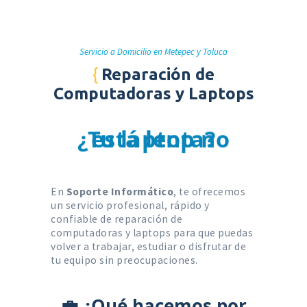
Servicio a Domicilio en Metepec y Toluca
Reparación de
¿Tu computadora
Computadoras y Laptops
¿Tu laptop no
está lenta?
¿Tu computadora
enciende?
presenta fallas
¿Necesitas
En
Soporte Informático
, te ofrecemos
un servicio profesional, rápido y
confiable de reparación de
mantenimiento
inesperadas?
¡Llámanos y
computadoras y laptops para que puedas
volver a trabajar, estudiar o disfrutar de
preventivo para
recíbelo en tu
tu equipo sin preocupaciones.
tus equipos?
domicilio u
💼 ¿Qué hacemos por