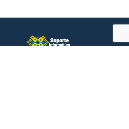
Nuestro discreto servicio de reparación de
computadoras y laptops ofrece la más alta
calidad para todos nuestros clientes.
Enlaces rápidos
Agrega tu testimonio
Nuestros servicios