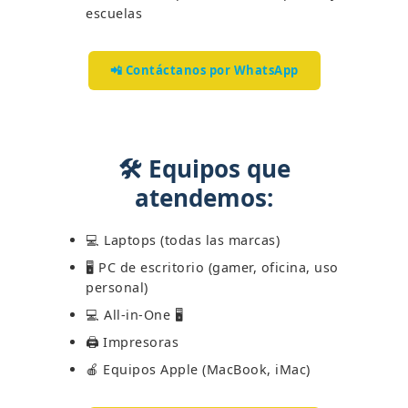
escuelas
📲 Contáctanos por WhatsApp
🛠 Equipos que
atendemos:
💻 Laptops (todas las marcas)
🖥️ PC de escritorio (gamer, oficina, uso
personal)
💻 All-in-One 🖥️
🖨️ Impresoras
🍎 Equipos Apple (MacBook, iMac)