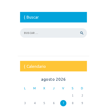
Buscar
Buscar:
Calendario
agosto 2026
L
M
X
J
V
S
D
1
2
3
4
5
6
7
8
9