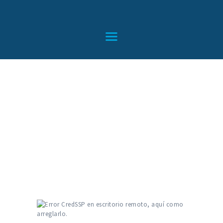
HOME
SERVICIOS
CONTACTO
BLOG
TIENDA
Error CredSSP en
escritorio remoto,
aquí como arreglarlo.
Home
All Posts
...
Error CredSSP en escritorio remoto, aquí como...