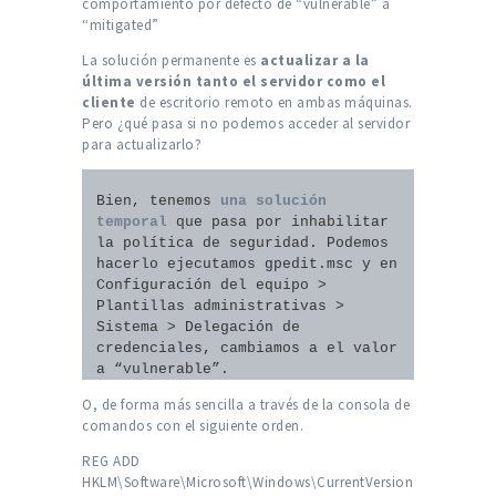
comportamiento por defecto de “vulnerable” a
“mitigated”
La solución permanente es
actualizar a la
última versión tanto el servidor como el
cliente
de escritorio remoto en ambas máquinas.
Pero ¿qué pasa si no podemos acceder al servidor
para actualizarlo?
Bien, tenemos 
una solución 
temporal
 que pasa por inhabilitar 
la política de seguridad. Podemos 
hacerlo ejecutamos gpedit.msc y en 
Configuración del equipo > 
Plantillas administrativas > 
Sistema > Delegación de 
credenciales, cambiamos a el valor 
a “vulnerable”.
O, de forma más sencilla a través de la consola de
comandos con el siguiente orden.
REG ADD
HKLM\Software\Microsoft\Windows\CurrentVersion