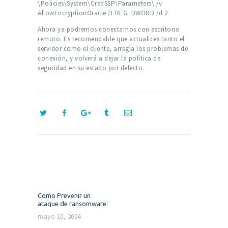
\Policies\System\CredSSP\Parameters\ /v
AllowEncryptionOracle /t REG_DWORD /d 2
Ahora ya podremos conectarnos con escritorio
remoto. Es recomendable que actualices tanto el
servidor como el cliente, arregla los problemas de
conexión, y volverá a dejar la política de
seguridad en su estado por defecto.
Navegación
de
entradas
Previous
Como Prevenir un
post:
ataque de ransomware:
mayo 10, 2024