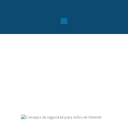
HOME
SERVICIOS
CONTACTO
BLOG
TIENDA
Consejos de
seguridad para niños
en Internet
Home
All Posts
...
Consejos de seguridad para niños en Internet