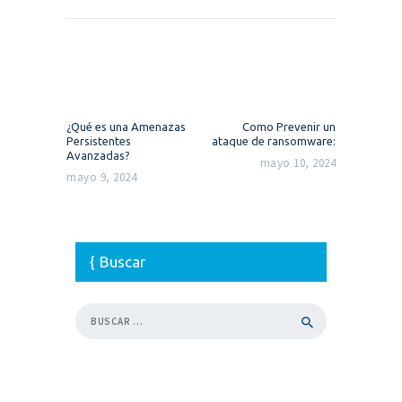
Navegación
de
entradas
Previous
Next
¿Qué es una Amenazas
Como Prevenir un
post:
post:
Persistentes
ataque de ransomware:
Avanzadas?
mayo 10, 2024
mayo 9, 2024
Buscar
Buscar: