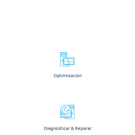
No creerás que es la misma computadora
vieja. ¡Su sistema funcionará como lo hizo el
día que lo compró!
Optimización
VER MÁS
Laboratorio completo para el diagnóstico y
reparación de una sola visita de su
computadora o laptop
Diagnosticar & Reparar
VER MÁS