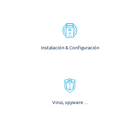
Confundido y frustrado con la instalación y
configuración del dispositivo? Déjalo en
manos de los expertos.
Instalación & Configuración
VER MÁS
Amenazas en línea, virus, hackers!
¿Preocupado por la Seguridad?
Virus, spyware…
VER MÁS